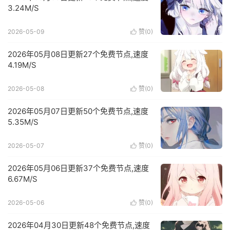
3.24M/S
2026-05-09
赞(
0
)

2026年05月08日更新27个免费节点,速度
4.19M/S
2026-05-08
赞(
0
)

2026年05月07日更新50个免费节点,速度
5.35M/S
2026-05-07
赞(
0
)

2026年05月06日更新37个免费节点,速度
6.67M/S
2026-05-06
赞(
0
)

2026年04月30日更新48个免费节点,速度