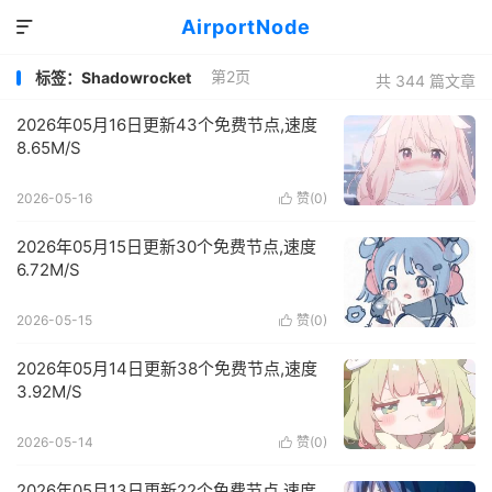
AirportNode

第2页
标签：Shadowrocket
共 344 篇文章
2026年05月16日更新43个免费节点,速度
8.65M/S
2026-05-16
赞(
0
)

2026年05月15日更新30个免费节点,速度
6.72M/S
2026-05-15
赞(
0
)

2026年05月14日更新38个免费节点,速度
3.92M/S
2026-05-14
赞(
0
)

2026年05月13日更新22个免费节点,速度