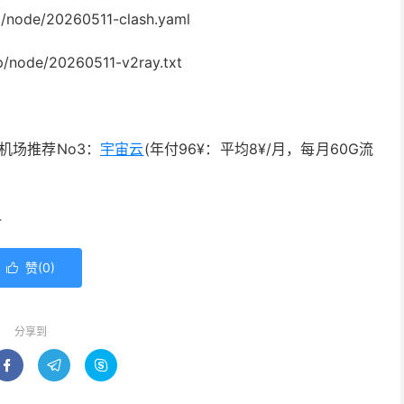
/node/20260511-clash.yaml
/node/20260511-v2ray.txt
机场推荐No3：
宇宙云
(年付96¥：平均8¥/月，每月60G流
4
赞(
0
)

分享到


