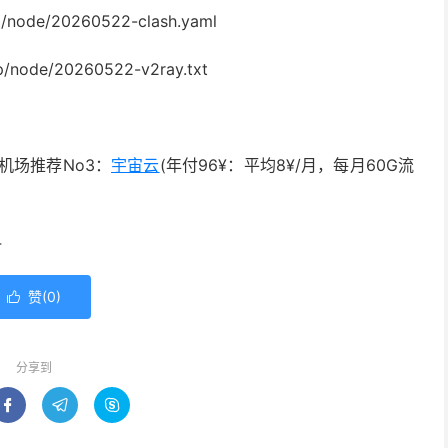
/node/20260522-clash.yaml
/node/20260522-v2ray.txt
机场推荐No3：
宇宙云
(年付96¥：平均8¥/月，每月60G流
4
赞(
0
)

分享到


