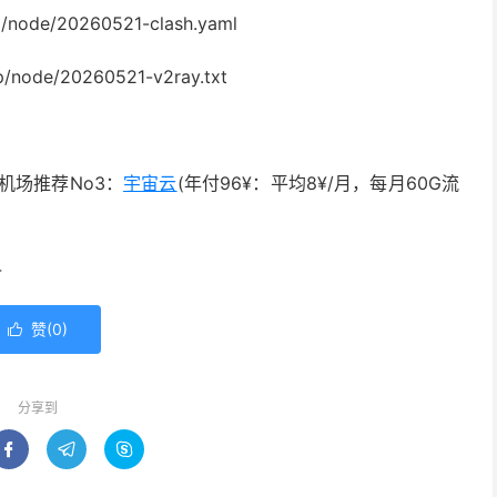
/node/20260521-clash.yaml
/node/20260521-v2ray.txt
机场推荐No3：
宇宙云
(年付96¥：平均8¥/月，每月60G流
4
赞(
0
)

分享到


