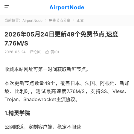
AirportNode

当前位置：
AirportNode
免费节点分享
正文


2026年05月24日更新49个免费节点,速度
7.76M/S
2026-05-24
评论(0)
赞(
0
)

收藏本站网址可第一时间获取新鲜节点。
本次更新节点数量49个，覆盖日本、法国、阿根廷、新加
坡、比利时，测试最高速度7.76M/S，支持SS、Vless、
Trojan、Shadowrocket主流协议。
1.精灵学院
公网隧道，定制客户端，稳定不限速