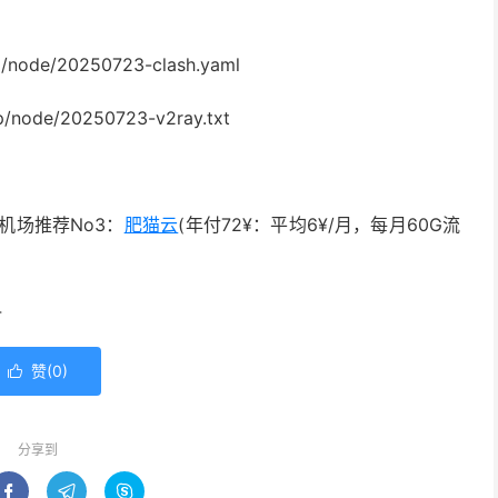
/node/20250723-clash.yaml
/node/20250723-v2ray.txt
机场推荐No3：
肥猫云
(年付72¥：平均6¥/月，每月60G流
4
赞(
0
)

分享到


