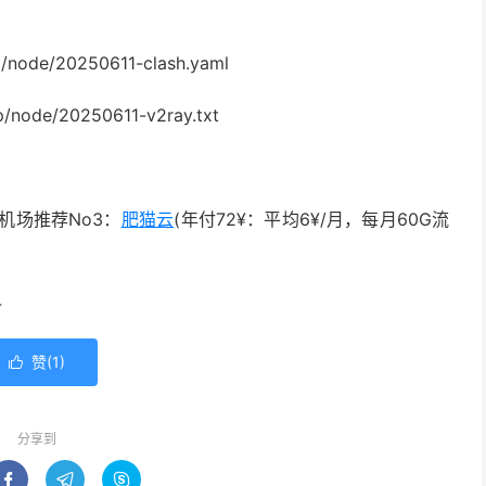
/node/20250611-clash.yaml
/node/20250611-v2ray.txt
机场推荐No3：
肥猫云
(年付72¥：平均6¥/月，每月60G流
4
赞(
1
)

分享到


